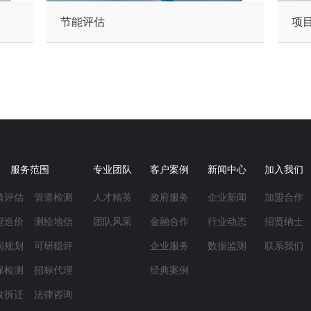
节能评估
项
服务范围
专业团队
客户案例
新闻中心
加入我们
值评估
管道检测
人才精英
政府服务
企业新闻
加盟合作
程造价
测绘地信
团队风采
金融合作
行业动态
招贤纳士
间规划
可研稳评
企业服务
数据监测
联系我们
保检测
招标代理
经典案例
收拆迁
法律咨询