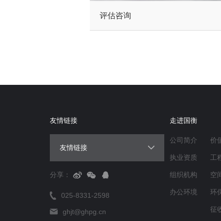
评估咨询
友情链接
走进国衡
公司简介
价
友情链接
执业资质
工
分享：
组织机构
空
办公环境
环
025-8331-2598
征
ghjt@ghpg.cn