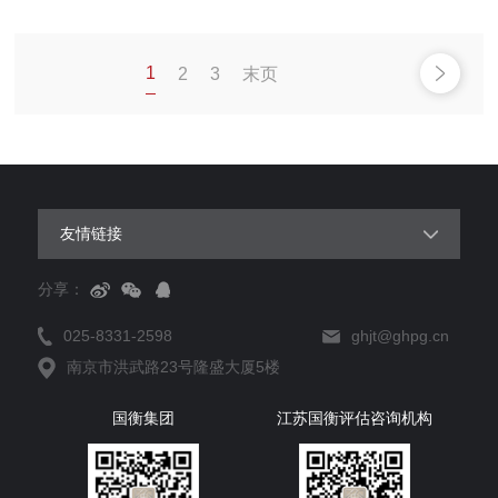
1
2
3
末页
友情链接
分享：
025-8331-2598
ghjt@ghpg.cn
南京市洪武路23号隆盛大厦5楼
国衡集团
江苏国衡评估咨询机构