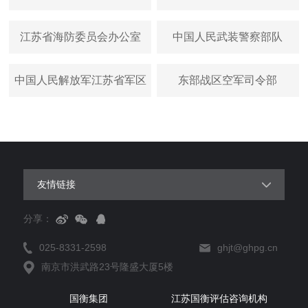
江苏省海防委员会办公室
中国人民武装警察部队
中国人民解放军江苏省军区
东部战区空军司令部
友情链接
分享：
025-8331-2598
ghjt@ghpg.cn
南京市洪武路23号隆盛大厦5楼
国衡集团
江苏国衡评估咨询机构