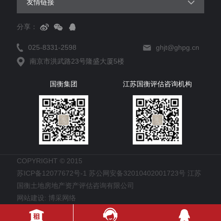
友情链接
分享：
025-8331-2598
ghjt@ghpg.cn
南京市洪武路23号隆盛大厦5楼
国衡集团
江苏国衡评估咨询机构
COPYRIGHT © 2015
苏ICP备12077672号-1 苏公网安备32010402001723号
江苏
国衡土地房地产资产评估咨询有限公司
网站建设: 博采网络