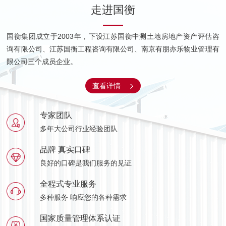
走进国衡
国衡集团成立于2003年，下设江苏国衡中测土地房地产资产评估咨
询有限公司
、
江苏国衡工程咨询有限公司、南京有朋亦乐物业管理有
限公司三个成员企业。
查看详情
专家团队
多年大公司行业经验团队
品牌 真实口碑
良好的口碑是我们服务的见证
全程式专业服务
多种服务 响应您的各种需求
国家质量管理体系认证