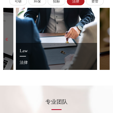
可研
环保
招标
法律
资管
Law
法律
专业团队