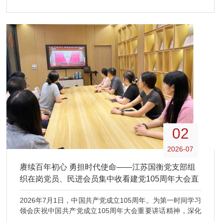
教育，充分发挥党支部战斗堡垒作用与党员先锋模范作用，
7 月 1 日，国衡党支部组织党员代表及民主党派人士赴溧水
开发区前进社区、星河社区及溧水政治生活馆（廉政教育基
地），开展 “赓续红脉守初心、情暖社区感党恩” 主题党日活
动。
02
2026-07
赓续百年初心 勇担时代使命——江苏国衡党支部组
织在岗党员、民进会员集中收看建党105周年大会直
播
2026年7月1日，中国共产党成立105周年。为第一时间学习
领会庆祝中国共产党成立105周年大会重要讲话精神，深化