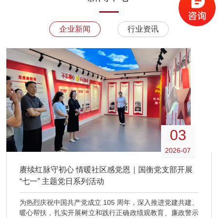
企业新闻
行业资讯
03
2026-07
赓续红脉守初心 情暖社区感党恩｜国衡党支部开展
“七一” 主题党日系列活动
为热烈庆祝中国共产党成立 105 周年，深入推进党建共建、
暖心帮扶，扎实开展树立和践行正确政绩观教育、廉政警示